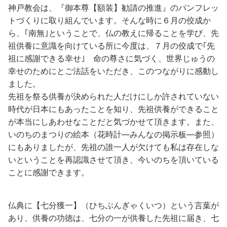
神戸教会は、『御本尊【額装】勧請の推進』のパンフレッ
トづくりに取り組んでいます。そんな時に６月の佼成か
ら、｢南無｣ということで、仏の教えに帰ることを学び、先
祖供養に意識を向けている所に今度は、７月の佼成で｢先
祖に感謝できる幸せ｣ 命の尊さに気づく、世界じゅうの
幸せのためにとご法話をいただき、このつながりに感動し
ました。
先祖を祭る供養が決められた人だけにしか許されていない
時代が日本にもあったことを知り、先祖供養ができること
が本当にしあわせなことだと気づかせて頂きます。また、
いのちのまつりの絵本（花時計―みんなの掲示板―参照）
にもありましたが、先祖の誰一人が欠けても私は存在しな
いということを再認識させて頂き、今いのちを頂いている
ことに感謝できます。
仏典に【七分獲一】（ひちぶんぎゃくいつ）という言葉が
あり、供養の功徳は、七分の一が供養した先祖に届き、七