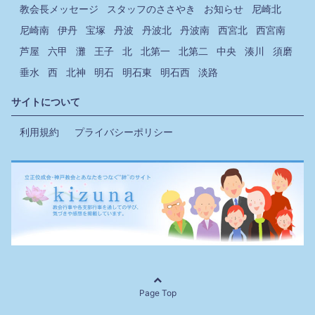
教会長メッセージ
スタッフのささやき
お知らせ
尼崎北
尼崎南
伊丹
宝塚
丹波
丹波北
丹波南
西宮北
西宮南
芦屋
六甲
灘
王子
北
北第一
北第二
中央
湊川
須磨
垂水
西
北神
明石
明石東
明石西
淡路
サイトについて
利用規約
プライバシーポリシー
Page Top