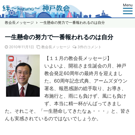
Menu
教会長メッセージ
一生懸命の努力で一番報われるのは自分
一生懸命の努力で一番報われるのは自分
2010年11月1日
教会長メッセージ
3件のコメント
【１１月の教会長メッセージ】
いよいよ、開祖さま生誕会の月、神戸
教会発足60周年の最終月を迎えまし
た。60周年記念式典、アームズダウン
署名、報恩感謝の総手取り、お導き、
布施行と、雨にも負けず、風にも負け
ず、本当に精一杯がんばってきまし
た。それこそ、「一生懸命してきたなぁ・・・」と、皆さ
んも実感されているのではないでしょうか。