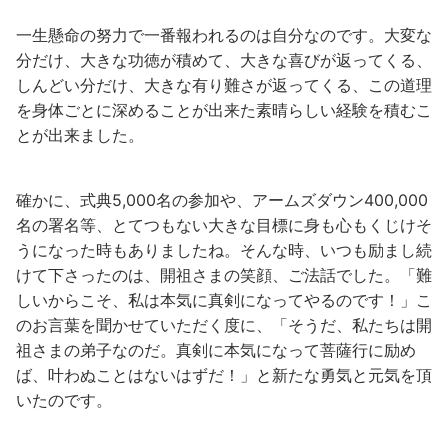
一生懸命の努力で一番報われるのは自分なのです。大変な
分だけ、大きな功徳が積めて、大きな喜びが返ってくる、
しんどい分だけ、大きな有り難さが返ってくる、この道理
を身体ごとに深めることが出来た素晴らしい経験を積むこ
とが出来ました。
確かに、式典5,000名の参加や、アームズダウン400,000
名の署名等、とてつもない大きな目標に身も心もくじけそ
うになった時もありましたね。そんな時、いつも励まし続
けて下さったのは、開祖さまの笑顔、ご法話でした。「難
しいからこそ、私は本気に真剣になってやるのです！」こ
のお言葉を聞かせていただく度に、「そうだ、私たちは開
祖さまの弟子なのだ。真剣に本気になって菩薩行に励め
ば、叶わぬことはないはずだ！」と新たな勇気と元気を頂
いたのです。