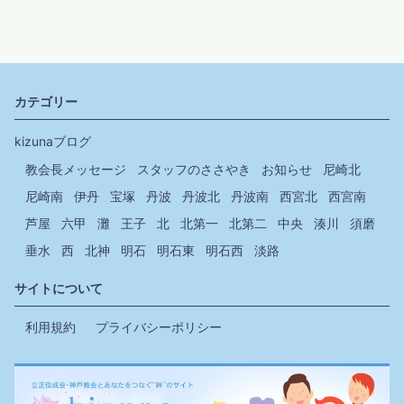
カテゴリー
kizunaブログ
教会長メッセージ
スタッフのささやき
お知らせ
尼崎北
尼崎南
伊丹
宝塚
丹波
丹波北
丹波南
西宮北
西宮南
芦屋
六甲
灘
王子
北
北第一
北第二
中央
湊川
須磨
垂水
西
北神
明石
明石東
明石西
淡路
サイトについて
利用規約
プライバシーポリシー