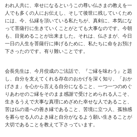
われ人共に、幸せになるというこの尊い仏さまの教えを一
人でも多くの人にお伝えし、そして後世に残していくため
には、今、仏縁を頂いている私たちが、真剣に、本気にな
って菩薩行に生きていくことがとても大事なのです。今朝
も、目覚めることが出来ました。それは、仏さまが、今日
一日の人生を菩薩行に捧げるために、私たちに命をお預け
下さったのです。有り難いことです。
会長先生は、今月佼成のご法話で、『ご縁を味わう』と題
し、自分を支えてくれる存在のおかげを深く知り、「おか
げさま」を心から言える自分になること、一つ一つのめぐ
りあわせのご縁をそのまま感謝で受けとめられる人こそ、
生きるうえで大事な真理にめざめた幸せな人であること、
苦は仏の道への善き縁であること、苦境に立つ人、孤独感
を募らせる人のよき縁と自分がなるよう願い生きることが
大切であることを教えて下さっています。