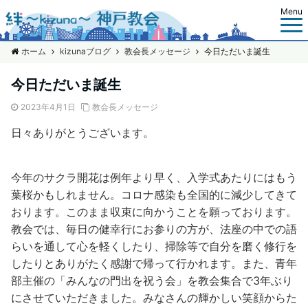
Menu
ホーム
kizunaブログ
教会長メッセージ
今日ただいま誕生
今日ただいま誕生
2023年4月1日
教会長メッセージ
日々ありがとうございます。
今年のサクラ開花は例年より早く、入学式あたりにはもう
葉桜かもしれません。コロナ感染も全国的に減少してきて
おります。このまま収束に向かうことを願っております。
教会では、毎日の健幸行にお参りの方が、法座の中での語
らいを通して心を軽くしたり、掃除等で自分を磨く修行を
したりとありがたく感謝で帰って行かれます。また、青年
部主催の「みんなの門出を祝う会」を教会集合で
3
年ぶり
にさせていただきました。みなさんの輝かしい笑顔からた