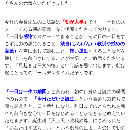
くさんの元気をいただきました。
今月の会長先生のご法話は
「朝が大事」
です。「一日のス
タートである朝の意義」をご指導くださっております。
「一日を
感謝
でスタートできることが、その日の一日をす
ごす活力の源になること、
箴言(しんげん)（教訓や戒めの
言葉）
を声に出して読むこと、
軽い運動
をすることなどを
通して心を前向きにすることが大切」とご教示くださいま
す。「早起きは三文の徳」という諺を思い出します。朝は
脳にとってのゴールデンタイムだそうです。
「一日は一生の縮図」
と言われ、朝の目覚めは誕生の瞬間
そのもので、
「今日ただいま誕生」
という新鮮な気持ちで
朝を迎えると、日々新たになり、昨日までのとらわれを離
れた前向きな心で一日をはじめることができると教えてい
ただきます。誕生偈「天上天下唯我独尊」にこめられた
「あなたはすばらしい」という釈尊の励ましを受けて朝の