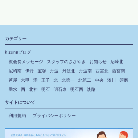
カテゴリー
kizunaブログ
教会長メッセージ
スタッフのささやき
お知らせ
尼崎北
尼崎南
伊丹
宝塚
丹波
丹波北
丹波南
西宮北
西宮南
芦屋
六甲
灘
王子
北
北第一
北第二
中央
湊川
須磨
垂水
西
北神
明石
明石東
明石西
淡路
サイトについて
利用規約
プライバシーポリシー