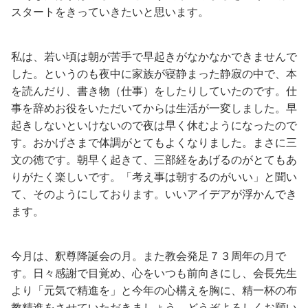
スタートをきっていきたいと思います。
私は、若い頃は朝が苦手で早起きがなかなかできませんで
した。というのも夜中に家族が寝静まった静寂の中で、本
を読んだり、書き物（仕事）をしたりしていたのです。仕
事を辞めお役をいただいてからは生活が一変しました。早
起きしないといけないので夜は早く休むようになったので
す。おかげさまで体調がとてもよくなりました。まさに三
文の徳です。朝早く起きて、三部経をあげるのがとてもあ
りがたく楽しいです。「考え事は朝するのがいい」と聞い
て、そのようにしております。いいアイデアが浮かんでき
ます。
今月は、釈尊降誕会の月。また教会発足７３周年の月で
す。日々感謝で目覚め、心をいつも前向きにし、会長先生
より「元気で精進を」と今年の心構えを胸に、精一杯の布
教精進をさせていただきましょう。どうぞよろしくお願い