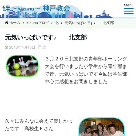
Menu
ホーム
kizunaブログ
北
元気いっぱいです♪ 北支部
元気いっぱいです♪ 北支部
2010年4月15日
北
３月２０日北支部の青年部ボーリング
大会
を行いました
小学生から青年部ま
で皆、元気いっぱいです
今回は学生部
中心に感想をお聞きしました
久々にみんなに会えて楽しかっ
たです
高校生Ｆさん