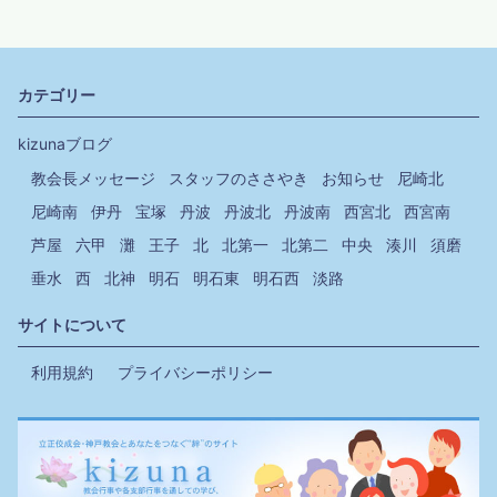
カテゴリー
kizunaブログ
教会長メッセージ
スタッフのささやき
お知らせ
尼崎北
尼崎南
伊丹
宝塚
丹波
丹波北
丹波南
西宮北
西宮南
芦屋
六甲
灘
王子
北
北第一
北第二
中央
湊川
須磨
垂水
西
北神
明石
明石東
明石西
淡路
サイトについて
利用規約
プライバシーポリシー