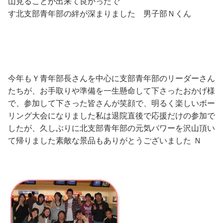
山見ることが出来て良かったで
す
北支部青年部の絆が深まりました
男子部Ｎくん
今年もＹ青年部長さんを中心に支部青年部のリーダーさん
たちが、お手取りや準備を一生懸命して下さったおかげ様
で、参加して下さった皆さんが笑顔で、明るく楽しいボー
リング大会になりました
私は退院直後で応援だけの参加で
したが、久しぶりに北支部青年部の元気パワー
を沢山頂い
て帰りました
素敵な景品
もありがとうございました
Ｎ