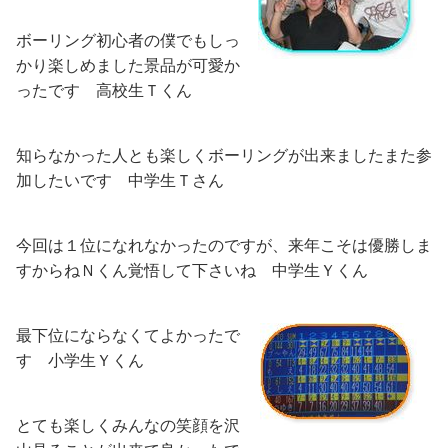
ボーリング初心者の僕でもしっ
かり楽しめました
景品
が可愛か
ったです
高校生Ｔくん
知らなかった人とも楽しく
ボーリングが出来ました
また参
加したいです
中学生Ｔさん
今回は１位になれなかったのですが、来年こそは優勝しま
すからね
Ｎくん
覚悟して下さいね
中学生Ｙくん
最下位にならなくてよかったで
す
小学生Ｙくん
とても楽しくみんなの笑顔
を沢