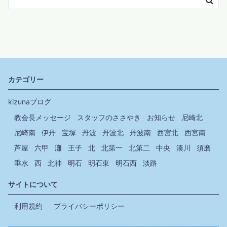
カテゴリー
kizunaブログ
教会長メッセージ
スタッフのささやき
お知らせ
尼崎北
尼崎南
伊丹
宝塚
丹波
丹波北
丹波南
西宮北
西宮南
芦屋
六甲
灘
王子
北
北第一
北第二
中央
湊川
須磨
垂水
西
北神
明石
明石東
明石西
淡路
サイトについて
利用規約
プライバシーポリシー