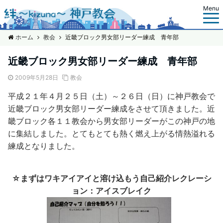
Menu
ホーム
教会
近畿ブロック男女部リーダー練成 青年部
近畿ブロック男女部リーダー練成 青年部
2009年5月28日
教会
平成２１年４月２５日（土）～２６日（日）に神戸教会で
近畿ブロック男女部リーダー練成をさせて頂きました。近
畿ブロック各１１教会から男女部リーダーがこの神戸の地
に集結しました。とてもとても熱く燃え上がる情熱溢れる
練成となりました。
☆まずはワキアイアイと溶け込もう自己紹介レクレーシ
ョン：アイスブレイク