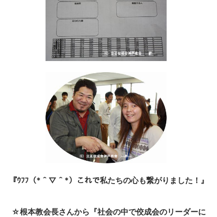
『ｳﾌﾌ（*＾▽＾*）これで私たちの心も繋がりました！』
☆根本教会長さんから『社会の中で佼成会のリーダーに