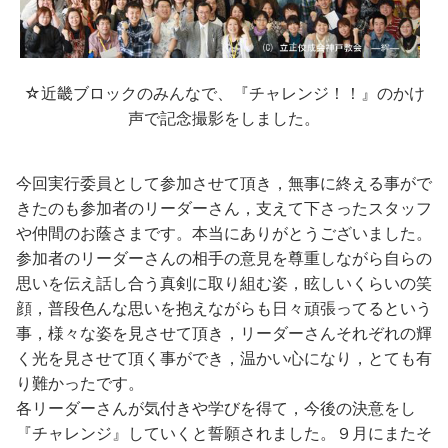
☆近畿ブロックのみんなで、『チャレンジ！！』のかけ
声で記念撮影をしました。
今回実行委員として参加させて頂き，無事に終える事がで
きたのも参加者のリーダーさん，支えて下さったスタッフ
や仲間のお蔭さまです。本当にありがとうございました。
参加者のリーダーさんの相手の意見を尊重しながら自らの
思いを伝え話し合う真剣に取り組む姿，眩しいくらいの笑
顔，普段色んな思いを抱えながらも日々頑張ってるという
事，様々な姿を見させて頂き，リーダーさんそれぞれの輝
く光を見させて頂く事ができ，温かい心になり，とても有
り難かったです。
各リーダーさんが気付きや学びを得て，今後の決意をし
『チャレンジ』していくと誓願されました。９月にまたそ