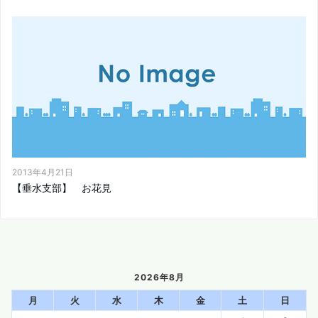
2013年4月21日
【垂水支部】 お花見
2026年8月
月
火
水
木
金
土
日