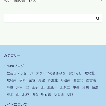
カテゴリー
kizunaブログ
教会長メッセージ
スタッフのささやき
お知らせ
尼崎北
尼崎南
伊丹
宝塚
丹波
丹波北
丹波南
西宮北
西宮南
芦屋
六甲
灘
王子
北
北第一
北第二
中央
湊川
須磨
垂水
西
北神
明石
明石東
明石西
淡路
サイトについて