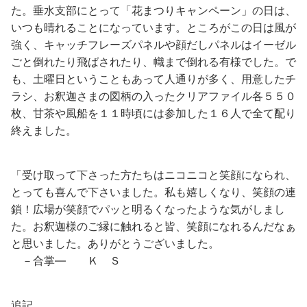
た。垂水支部にとって「花まつりキャンペーン」の日は、
いつも晴れることになっています。ところがこの日は風が
強く、キャッチフレーズパネルや顔だしパネルはイーゼル
ごと倒れたり飛ばされたり、幟まで倒れる有様でした。で
も、土曜日ということもあって人通りが多く、用意したチ
ラシ、お釈迦さまの図柄の入ったクリアファイル各５５０
枚、甘茶や風船を１１時頃には参加した１６人で全て配り
終えました。
「受け取って下さった方たちはニコニコと笑顔になられ、
とっても喜んで下さいました。私も嬉しくなり、笑顔の連
鎖！広場が笑顔でパッと明るくなったような気がしまし
た。お釈迦様のご縁に触れると皆、笑顔になれるんだなぁ
と思いました。ありがとうございました。
－合掌― Ｋ Ｓ
追記