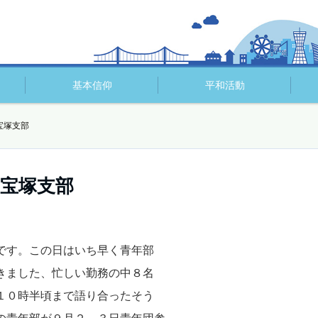
基本信仰
平和活動
塚支部
塚支部
です。この日はいち早く青年部
きました、忙しい勤務の中８名
１０時半頃まで語り合ったそう