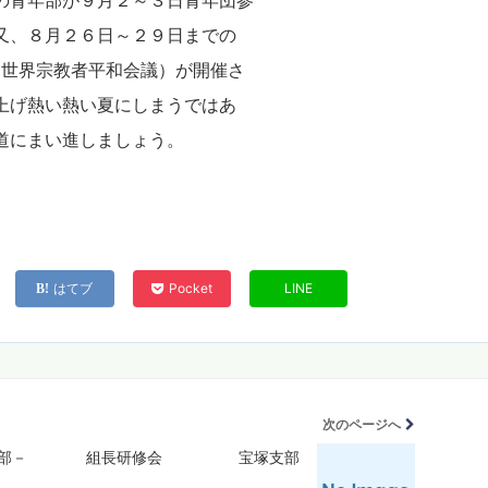
の青年部が９月２～３日青年団参
又、８月２６日～２９日までの
世界宗教者平和会議）が開催さ
上げ熱い熱い夏にしまうではあ
道にまい進しましょう。
はてブ
Pocket
LINE
次のページへ
部－
組長研修会 宝塚支部