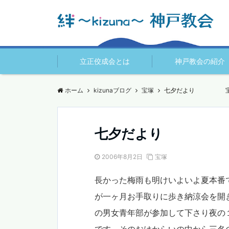
立正佼成会とは
神戸教会の紹介
ホーム
kizunaブログ
宝塚
七夕だより 宝
七夕だより 宝
2006年8月2日
宝塚
長かった梅雨も明けいよいよ夏本番
が一ヶ月お手取りに歩き納涼会を開
の男女青年部が参加して下さり夜の