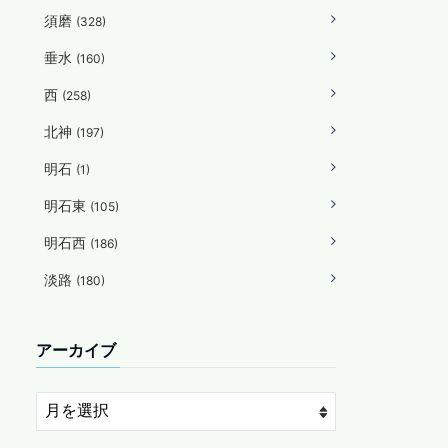
須磨
(328)
垂水
(160)
西
(258)
北神
(197)
明石
(1)
明石東
(105)
明石西
(186)
淡路
(180)
アーカイブ