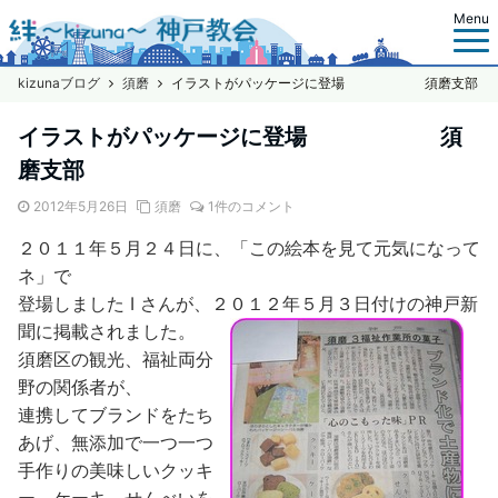
Menu
kizunaブログ
須磨
イラストがパッケージに登場 須磨支部
イラストがパッケージに登場 須
磨支部
2012年5月26日
須磨
1件のコメント
２０１１年５月２４日に、「この絵本を見て元気になって
ネ」で
登場しました I さんが、２０１２年５月３日付けの神戸新
聞に掲載されました。
須磨区の観光、福祉両分
野の関係者が、
連携してブランドをたち
あげ、無添加で一つ一つ
手作りの美味しいクッキ