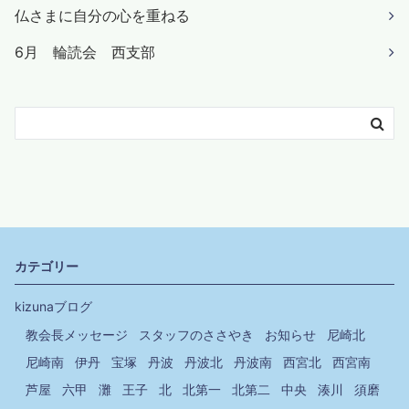
仏さまに自分の心を重ねる
6月 輪読会 西支部
カテゴリー
kizunaブログ
教会長メッセージ
スタッフのささやき
お知らせ
尼崎北
尼崎南
伊丹
宝塚
丹波
丹波北
丹波南
西宮北
西宮南
芦屋
六甲
灘
王子
北
北第一
北第二
中央
湊川
須磨