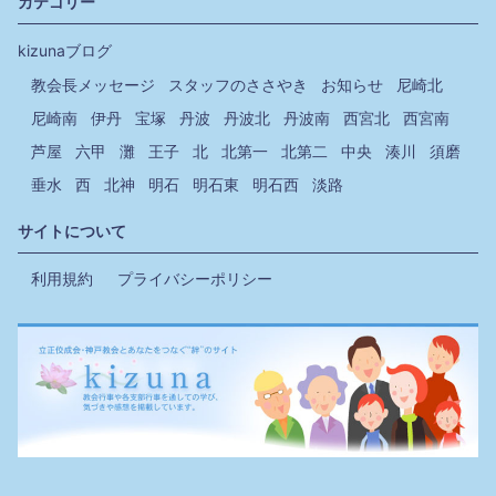
カテゴリー
kizunaブログ
教会長メッセージ
スタッフのささやき
お知らせ
尼崎北
尼崎南
伊丹
宝塚
丹波
丹波北
丹波南
西宮北
西宮南
芦屋
六甲
灘
王子
北
北第一
北第二
中央
湊川
須磨
垂水
西
北神
明石
明石東
明石西
淡路
サイトについて
利用規約
プライバシーポリシー