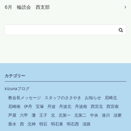
6月 輪読会 西支部
カテゴリー
kizunaブログ
教会長メッセージ
スタッフのささやき
お知らせ
尼崎北
尼崎南
伊丹
宝塚
丹波
丹波北
丹波南
西宮北
西宮南
芦屋
六甲
灘
王子
北
北第一
北第二
中央
湊川
須磨
垂水
西
北神
明石
明石東
明石西
淡路