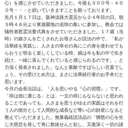
心）を感じさせていただきました。今後も３００号・４０
０号・・・と続いていきますことを願っております。
先月１月１７日は、阪神淡路大震災から２４年目の日。朝
５時４６分より東遊園地の追悼の集いに参加し、教会では
犠牲者慰霊法要式典をさせていただきました。１７歳（当
時）の娘さんを亡くされたお母さんが説法の中で、「私が
法華経を実践し、人さまの幸せの為にこの身を使わせても
らおうと明るく楽しくしている時、娘は今も私の中で生き
続け、一緒に喜んでくれていると感じられるのです。」と
力強く発表されました。なんと素敵ですばらしい言葉でし
ょう。その受けとめ方は、まさに法華経行者のお手本だと
思います。
今月の会長法話は、「人を思いやる『心の習慣』」です。
「得は徳に通じる」とは、一文の得にもならないと思われ
ることであっても、人さまを思うがゆえの実践はそれを行
う人の徳分として人間的な成長など尊い心の財産になると
教えていただきました。無量義経説法品の「憐愍の心を生
じ大慈悲を発して将に救抜せんと欲し、又復深く一切の諸