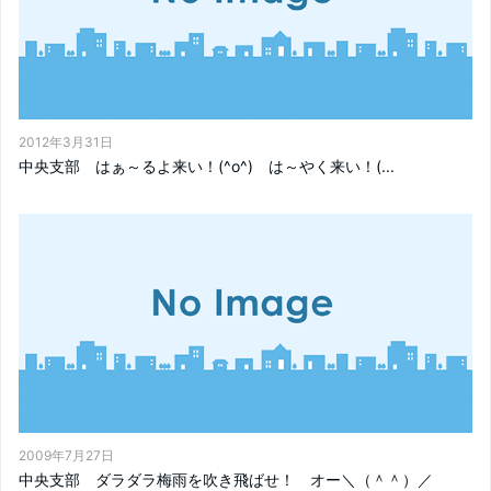
2012年3月31日
中央支部 はぁ～るよ来い！(^o^) は～やく来い！(...
2009年7月27日
中央支部 ダラダラ梅雨を吹き飛ばせ！ オー＼（＾＾）／