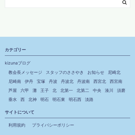
カテゴリー
kizunaブログ
教会長メッセージ
スタッフのささやき
お知らせ
尼崎北
尼崎南
伊丹
宝塚
丹波
丹波北
丹波南
西宮北
西宮南
芦屋
六甲
灘
王子
北
北第一
北第二
中央
湊川
須磨
垂水
西
北神
明石
明石東
明石西
淡路
サイトについて
利用規約
プライバシーポリシー