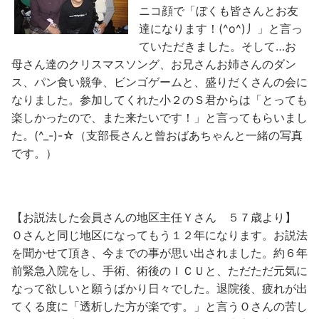
ニコ顔で「ぼくも皆さんとお友
達になります！(^o^)丿」と言っ
ていただきました。そして…お
母さん達のクリスマスソング、お兄さんお姉さんのダン
ス、パン食い競争、ビンゴゲームと、盛りだくさんの会に
なりました。参加してくれた小２のＳ君からは「とっても
楽しかったので、また来たいです！」と言ってもらいまし
た。(^_-)-☆（支部長さんと曾おばあちゃんと一緒の写真
です。）
【お説法した会員さんの地区主任Ｙさん ５７歳より】
Ｏさんと同じ地区になってもう１２年になります。お説法
を聞かせて頂き、今までの事が思い出されました。約６年
前緊急入院をし、手術、術後のＩＣＵと、ただただ元気に
なって欲しいと願うばかり日々でした。退院後、疲れが出
てくる度に「透析した方が楽です。」と言うＯさんの苦し