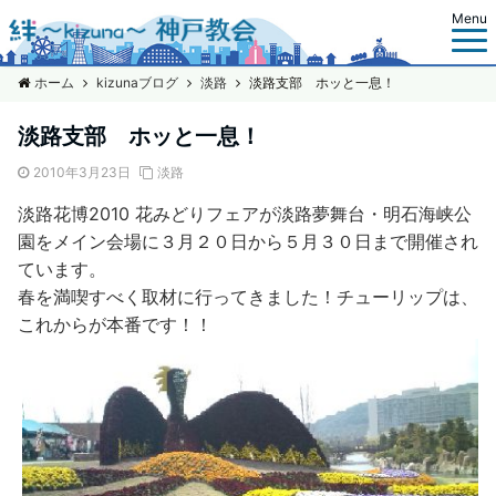
Menu
ホーム
kizunaブログ
淡路
淡路支部 ホッと一息！
淡路支部 ホッと一息！
2010年3月23日
淡路
淡路花博2010 花みどりフェア
が淡路夢舞台・明石海峡公
園をメイン会場に３月２０日から５月３０日まで開催され
ています。
春を満喫すべく取材に行ってきました！チューリップは、
これからが本番です！！