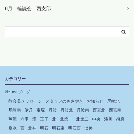
6月 輪読会 西支部
カテゴリー
kizunaブログ
教会長メッセージ
スタッフのささやき
お知らせ
尼崎北
尼崎南
伊丹
宝塚
丹波
丹波北
丹波南
西宮北
西宮南
芦屋
六甲
灘
王子
北
北第一
北第二
中央
湊川
須磨
垂水
西
北神
明石
明石東
明石西
淡路