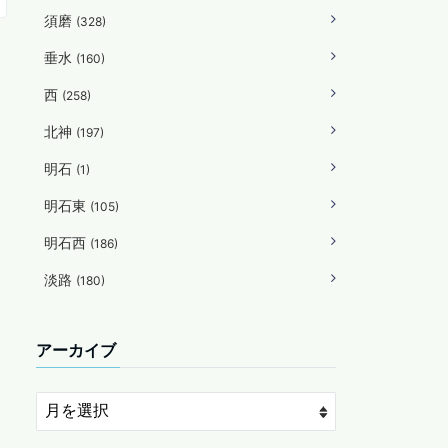
須磨
(328)
垂水
(160)
西
(258)
北神
(197)
明石
(1)
明石東
(105)
明石西
(186)
淡路
(180)
アーカイブ