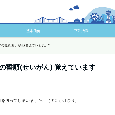
基本信仰
平和活動
誓願(せいがん) 覚えていますか？
誓願(せいがん) 覚えています
日を切ってしまいました。（後２か月余り）