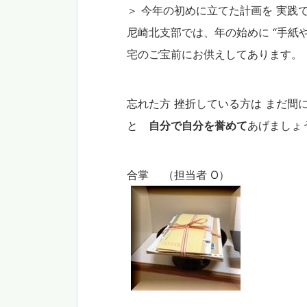
＞ 今年の初めに立てた計画を 実践
尼崎北支部では、年の始めに “手紙や
宅のご宝前にお供えしてあります。
忘れた方
挫折している方
は まだ間
と
自分で自分を誉めて
あげましょ
合掌 （担当者 O）