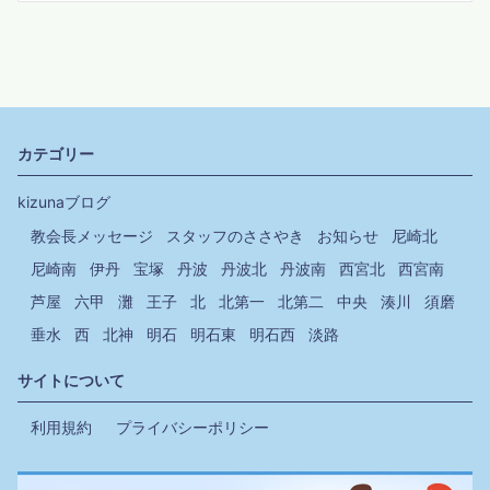
カテゴリー
kizunaブログ
教会長メッセージ
スタッフのささやき
お知らせ
尼崎北
尼崎南
伊丹
宝塚
丹波
丹波北
丹波南
西宮北
西宮南
芦屋
六甲
灘
王子
北
北第一
北第二
中央
湊川
須磨
垂水
西
北神
明石
明石東
明石西
淡路
サイトについて
利用規約
プライバシーポリシー