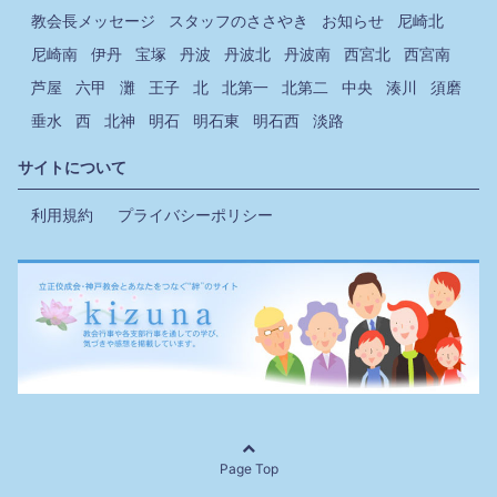
教会長メッセージ
スタッフのささやき
お知らせ
尼崎北
尼崎南
伊丹
宝塚
丹波
丹波北
丹波南
西宮北
西宮南
芦屋
六甲
灘
王子
北
北第一
北第二
中央
湊川
須磨
垂水
西
北神
明石
明石東
明石西
淡路
サイトについて
利用規約
プライバシーポリシー
Page Top