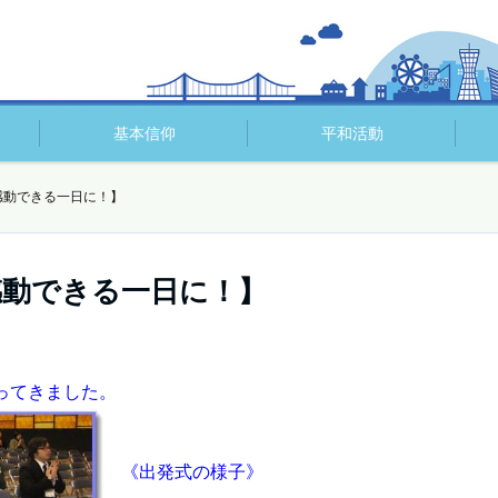
基本信仰
平和活動
感動できる一日に！】
感動できる一日に！】
ってきました。
《出発式の様子》