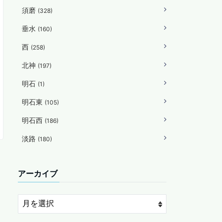
須磨
(328)
垂水
(160)
西
(258)
北神
(197)
明石
(1)
明石東
(105)
明石西
(186)
淡路
(180)
アーカイブ