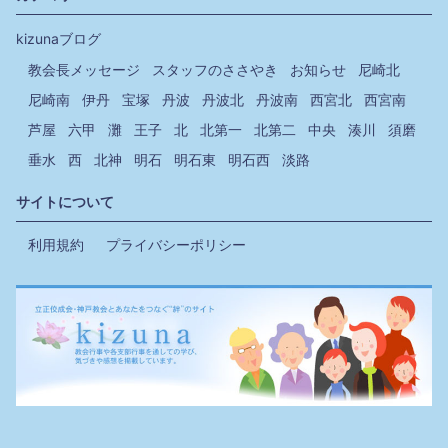
kizunaブログ
教会長メッセージ
スタッフのささやき
お知らせ
尼崎北
尼崎南
伊丹
宝塚
丹波
丹波北
丹波南
西宮北
西宮南
芦屋
六甲
灘
王子
北
北第一
北第二
中央
湊川
須磨
垂水
西
北神
明石
明石東
明石西
淡路
サイトについて
利用規約
プライバシーポリシー