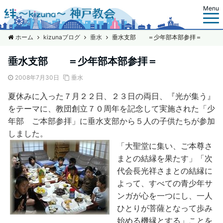
Menu
ホーム
kizunaブログ
垂水
垂水支部 ＝少年部本部参拝＝
垂水支部 ＝少年部本部参拝＝
2008年7月30日
垂水
夏休みに入った７月２２日、２３日の両日、『光が集う』
をテーマに、教団創立７０周年を記念して実施された「少
年部 ご本部参拝」に垂水支部から５人の子供たちが参加
しました。
「大聖堂に集い、ご本尊さ
まとの結縁を果たす」「次
代会長光祥さまとの結縁に
よって、すべての青少年サ
ンガが心を一つにし、一人
ひとりが菩薩となって歩み
始める機縁とする」ことを