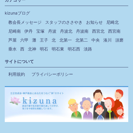
kizunaブログ
教会長メッセージ
スタッフのささやき
お知らせ
尼崎北
尼崎南
伊丹
宝塚
丹波
丹波北
丹波南
西宮北
西宮南
芦屋
六甲
灘
王子
北
北第一
北第二
中央
湊川
須磨
垂水
西
北神
明石
明石東
明石西
淡路
サイトについて
利用規約
プライバシーポリシー