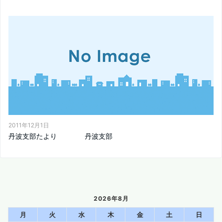
2011年12月1日
丹波支部たより 丹波支部
2026年8月
月
火
水
木
金
土
日