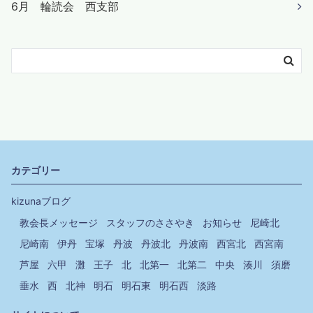
6月 輪読会 西支部
カテゴリー
kizunaブログ
教会長メッセージ
スタッフのささやき
お知らせ
尼崎北
尼崎南
伊丹
宝塚
丹波
丹波北
丹波南
西宮北
西宮南
芦屋
六甲
灘
王子
北
北第一
北第二
中央
湊川
須磨
垂水
西
北神
明石
明石東
明石西
淡路