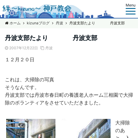
Menu
ホーム
kizunaブログ
丹波
丹波支部たより 丹波支部
丹波支部たより 丹波支部
2007年12月22日
丹波
１２月２０日
これは、大掃除の写真
そうなんです。
丹波支部では丹波市春日町の養護老人ホーム三相園で大掃
除のボランティアをさせていただきました。
大掃除
のあ