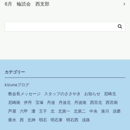
6月 輪読会 西支部
カテゴリー
kizunaブログ
教会長メッセージ
スタッフのささやき
お知らせ
尼崎北
尼崎南
伊丹
宝塚
丹波
丹波北
丹波南
西宮北
西宮南
芦屋
六甲
灘
王子
北
北第一
北第二
中央
湊川
須磨
垂水
西
北神
明石
明石東
明石西
淡路