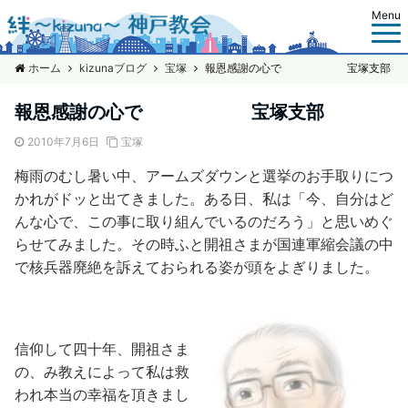
Menu
ホーム
kizunaブログ
宝塚
報恩感謝の心で 宝塚支部
報恩感謝の心で 宝塚支部
2010年7月6日
宝塚
梅雨のむし暑い中、アームズダウンと選挙のお手取りにつ
かれがドッと出てきました。ある日、私は「今、自分はど
んな心で、この事に取り組んでいるのだろう」と思いめぐ
らせてみました。その時ふと開祖さまが国連軍縮会議の中
で核兵器廃絶を訴えておられる姿が頭をよぎりました。
信仰して四十年、開祖さま
の、み教えによって私は救
われ本当の幸福を頂きまし