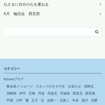
仏さまに自分の心を重ねる
6月 輪読会 西支部
カテゴリー
kizunaブログ
教会長メッセージ
スタッフのささやき
お知らせ
尼崎北
尼崎南
伊丹
宝塚
丹波
丹波北
丹波南
西宮北
西宮南
芦屋
六甲
灘
王子
北
北第一
北第二
中央
湊川
須磨