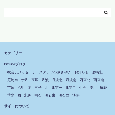
カテゴリー
kizunaブログ
教会長メッセージ
スタッフのささやき
お知らせ
尼崎北
尼崎南
伊丹
宝塚
丹波
丹波北
丹波南
西宮北
西宮南
芦屋
六甲
灘
王子
北
北第一
北第二
中央
湊川
須磨
垂水
西
北神
明石
明石東
明石西
淡路
サイトについて