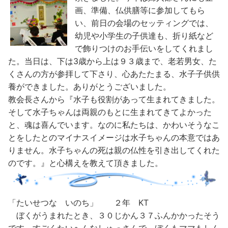
画、準備、仏供膳等に参加してもら
い、前日の会場のセッティングでは、
幼児や小学生の子供達も、折り紙など
で飾りつけのお手伝いをしてくれまし
た。当日は、下は3歳から上は９３歳まで、老若男女、た
くさんの方が参拝して下さり、心あたたまる、水子子供供
養ができました。ありがとうございました。
教会長さんから『水子も役割があって生まれてきました。
そして水子ちゃんは両親のもとに生まれてきてよかった
と、魂は喜んでいます。なのに私たちは、かわいそうなこ
とをしたとのマイナスイメージは水子ちゃんの本意ではあ
りません。水子ちゃんの死は親の仏性を引き出してくれた
のです。』と心構えを教えて頂きました。
「たいせつな いのち」 ２年 KT
ぼくがうまれたとき、３０じかん３７ふんかかったそう
です。すごくたいへんなしゅっさんで、ぼくもママもしん