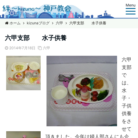
Menu
ホーム
kizunaブログ
六甲
六甲支部 水子供養
六甲支部 水子供養
2014年7月18日
六甲
六甲
支部
で
は、
水
子・
子供
供養
をさ
せて
頂きました。今年は婦人部さんにも企