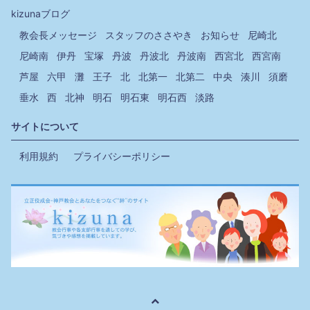
kizunaブログ
教会長メッセージ
スタッフのささやき
お知らせ
尼崎北
尼崎南
伊丹
宝塚
丹波
丹波北
丹波南
西宮北
西宮南
芦屋
六甲
灘
王子
北
北第一
北第二
中央
湊川
須磨
垂水
西
北神
明石
明石東
明石西
淡路
サイトについて
利用規約
プライバシーポリシー