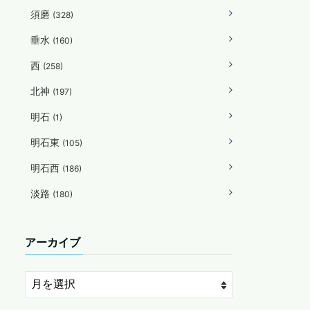
須磨
(328)
垂水
(160)
西
(258)
北神
(197)
明石
(1)
明石東
(105)
明石西
(186)
淡路
(180)
アーカイブ