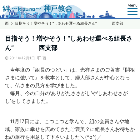
Menu
西
目指そう！増やそう！“しあわせ運べる組長さん” 西支部
目指そう！増やそう！“しあわせ運べる組長さ
ん” 西支部
2011年12月1日
西
今年度の「組長のつどい」は、光祥さまのご著書『開祖
さまに倣いて』を教本として、婦人部さんが中心となっ
て、仏さまの見方を学びました。
毎月、今の自分の‘ありがたささがし’や‘しあわせさが
し’をしてきました。
11月17日には、こつこつと学んで、組の会員さんや地
域、家族に幸せを広めてきたご褒美？に組長さんお待ちか
ねの旅行を用意して下さいました＼(^o^)／