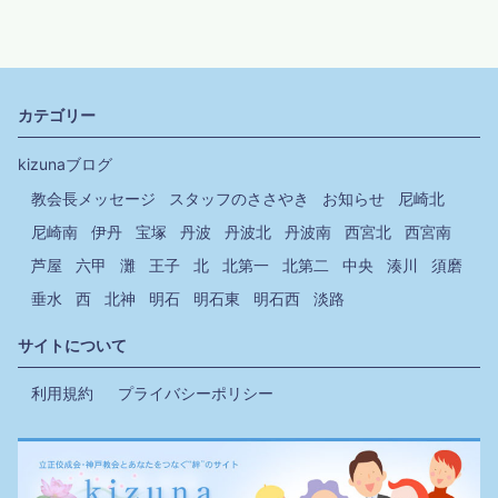
カテゴリー
kizunaブログ
教会長メッセージ
スタッフのささやき
お知らせ
尼崎北
尼崎南
伊丹
宝塚
丹波
丹波北
丹波南
西宮北
西宮南
芦屋
六甲
灘
王子
北
北第一
北第二
中央
湊川
須磨
垂水
西
北神
明石
明石東
明石西
淡路
サイトについて
利用規約
プライバシーポリシー