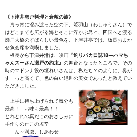
《下津井瀬戸料理と倉敷の旅》
真っ青に澄み渡った空の下、鷲羽山（わしゅうざん）で
はどこまでも広がる海とそこに浮かぶ島々、四国へと渡る
瀬戸大橋のすばらしい景色を、下津井亭では、板長おまか
せ魚会席を満喫しました。
板長から下津井港は、映画
『釣りバカ日誌18―ハマち
ゃんスーさん瀬戸の約束』
の舞台となったところで、その
時のマドンナ役の壇れいさんは、私たち？のように、鼻が
すーっと高くて、色の白い絶世の美女であったと教えてい
ただきました。
上手に持ち上げられて気分も
最高！！お味も最高！！
とれとれの真だこのおさしみに
手作りのたこの塩辛
ん～満腹、しあわせ