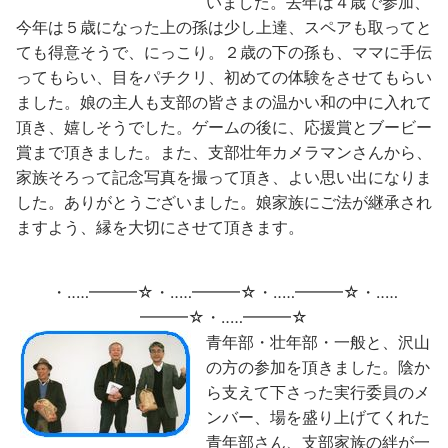
いました。去年は４歳で参加、
今年は５歳になった上の孫は少し上達、スペアも取ってと
ても得意そうで、にっこり
。２歳の下の孫も、ママに手伝
ってもらい、目をパチクリ、初めての体験をさせてもらい
ました。娘の主人も支部の皆さまの温かい和の中に入れて
頂き、嬉しそうでした。ゲームの後に、応援賞とブービー
賞まで頂きました。また、支部壮年カメラマンさんから、
家族そろって記念写真を撮って頂き、よい思い出になりま
した。ありがとうございました。娘家族にご法が継承され
ますよう、縁を大切にさせて頂きます。
・‥…━━━☆・‥…━━━☆・‥…━━━☆・‥…
━━━☆・‥…━━━☆
青年部・壮年部・一般と、沢山
の方の参加を頂きました。陰か
ら支えて下さった実行委員のメ
ンバー、場を盛り上げてくれた
青年部さん、支部家族の絆が一