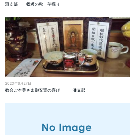
灘支部 収穫の秋 芋掘り
2020年6月27日
教会ご本尊さま御安置の喜び 灘支部