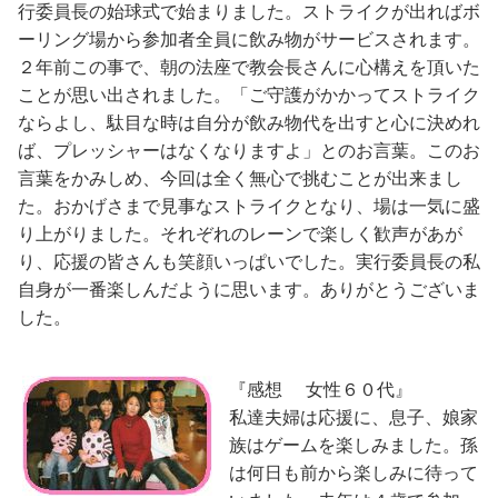
行委員長の始球式で始まりました。ストライクが出ればボ
ーリング場から参加者全員に飲み物がサービスされます。
２年前この事で、朝の法座で教会長さんに心構えを頂いた
ことが思い出されました。「ご守護がかかってストライク
ならよし、駄目な時は自分が飲み物代を出すと心に決めれ
ば、プレッシャーはなくなりますよ」とのお言葉。このお
言葉をかみしめ、今回は全く無心で挑むことが出来まし
た。おかげさまで見事なストライクとなり、場は一気に盛
り上がりました。それぞれのレーンで楽しく歓声があが
り、応援の皆さんも笑顔いっぱいでした。実行委員長の私
自身が一番楽しんだように思います。ありがとうございま
した。
『感想
女性６０代』
私達夫婦は応援に、息子、娘家
族はゲームを楽しみました。孫
は何日も前から楽しみに待って