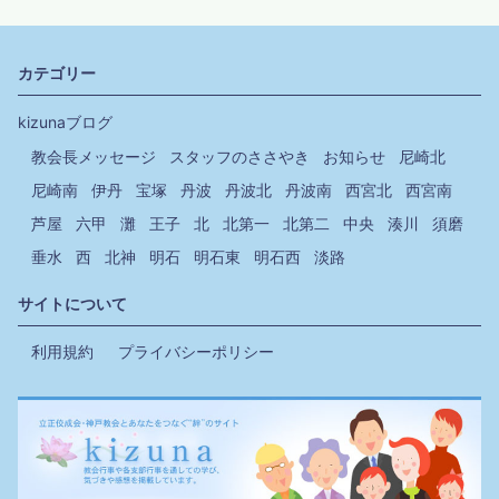
カテゴリー
kizunaブログ
教会長メッセージ
スタッフのささやき
お知らせ
尼崎北
尼崎南
伊丹
宝塚
丹波
丹波北
丹波南
西宮北
西宮南
芦屋
六甲
灘
王子
北
北第一
北第二
中央
湊川
須磨
垂水
西
北神
明石
明石東
明石西
淡路
サイトについて
利用規約
プライバシーポリシー