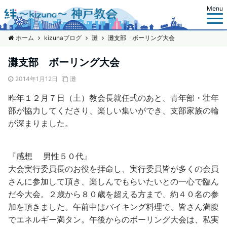
Menu
ホーム
kizunaブログ
灘
灘支部 ボーリング大会
灘支部 ボーリング大会
2014年1月12日
灘
昨年１２月７日（土）教会長就任式のあと、青年部・壮年
部が協力してくださり、楽しい集いができ、支部家族の輪
が深まりました。
『感想
男性５０代』
大会実行委員長のお役を拝命し、実行委員皆が多くの会員
さんに参加して頂き、楽しんでもらいたいとの一心で臨ん
だ今大会。２歳から８０歳を超える方まで、約４０名の参
加を頂きました。午前中はバイキング料理で、皆さん満腹
でエネルギー満タン。午後からのボーリング大会は、私実