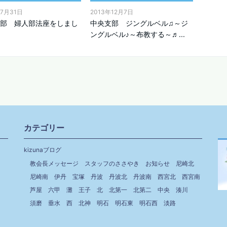
年7月31日
2013年12月7日
部 婦人部法座をしまし
中央支部 ジングルベル♫～ジ
ングルベル♪～布教する～♬...
カテゴリー
kizunaブログ
教会長メッセージ
スタッフのささやき
お知らせ
尼崎北
尼崎南
伊丹
宝塚
丹波
丹波北
丹波南
西宮北
西宮南
芦屋
六甲
灘
王子
北
北第一
北第二
中央
湊川
須磨
垂水
西
北神
明石
明石東
明石西
淡路