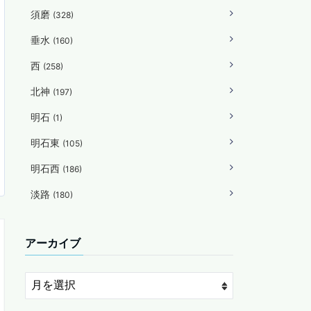
須磨
(328)
垂水
(160)
西
(258)
北神
(197)
明石
(1)
明石東
(105)
明石西
(186)
淡路
(180)
アーカイブ