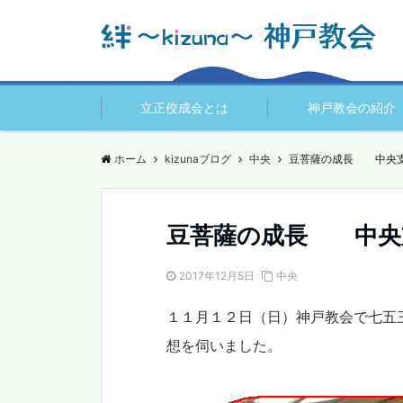
立正佼成会とは
神戸教会の紹介
ホーム
kizunaブログ
中央
豆菩薩の成長 中央
豆菩薩の成長 中央
2017年12月5日
中央
１１月１２日（日）神戸教会で七五
想を伺いました。