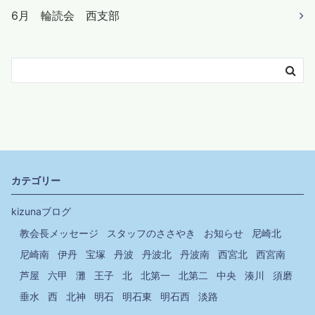
6月 輪読会 西支部
カテゴリー
kizunaブログ
教会長メッセージ
スタッフのささやき
お知らせ
尼崎北
尼崎南
伊丹
宝塚
丹波
丹波北
丹波南
西宮北
西宮南
芦屋
六甲
灘
王子
北
北第一
北第二
中央
湊川
須磨
垂水
西
北神
明石
明石東
明石西
淡路