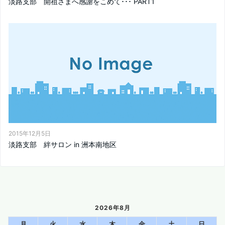
淡路支部 開祖さまへ感謝をこめて･･･ PART1
2015年12月5日
淡路支部 絆サロン in 洲本南地区
2026年8月
月
火
水
木
金
土
日