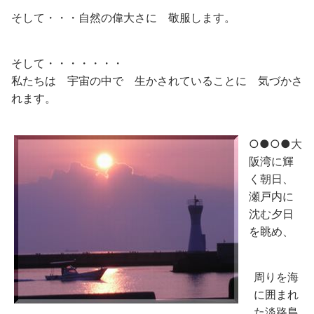
そして・・・自然の偉大さに 敬服します。
そして・・・・・・・
私たちは 宇宙の中で 生かされていることに 気づかさ
れます。
○●○●大
阪湾に輝
く朝日、
瀬戸内に
沈む夕日
を眺め、
周りを海
に囲まれ
た淡路島