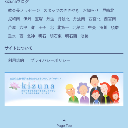
kizunaブログ
教会長メッセージ
スタッフのささやき
お知らせ
尼崎北
尼崎南
伊丹
宝塚
丹波
丹波北
丹波南
西宮北
西宮南
芦屋
六甲
灘
王子
北
北第一
北第二
中央
湊川
須磨
垂水
西
北神
明石
明石東
明石西
淡路
サイトについて
利用規約
プライバシーポリシー
Page Top