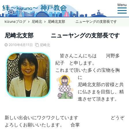
Menu
kizunaブログ
尼崎北
尼崎北支部 ニューヤングの支部長です
尼崎北支部 ニューヤングの支部長です
2010年6月11日
尼崎北
皆さんこんにちは
河野多
紀子 と申します。
これまで頂いた多くの宝物を胸
に
尼崎北支部の皆様
と共
に仏さまを目指し、精
進させて頂きます。
新しい出会いにワクワク
しています
どうぞ
よろしくお願いいたします。 合掌