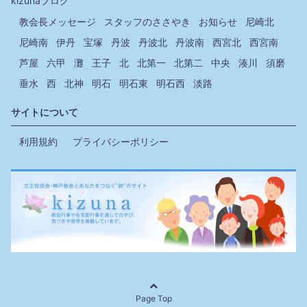
kizunaブログ
教会長メッセージ
スタッフのささやき
お知らせ
尼崎北
尼崎南
伊丹
宝塚
丹波
丹波北
丹波南
西宮北
西宮南
芦屋
六甲
灘
王子
北
北第一
北第二
中央
湊川
須磨
垂水
西
北神
明石
明石東
明石西
淡路
サイトについて
利用規約
プライバシーポリシー
Page Top