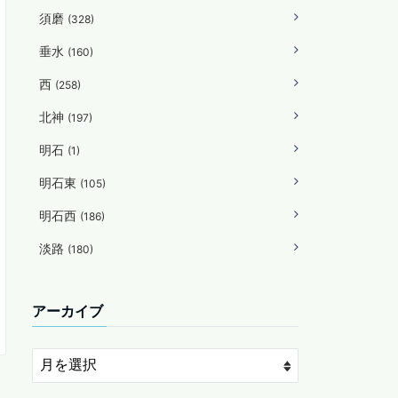
須磨
(328)
垂水
(160)
西
(258)
北神
(197)
明石
(1)
明石東
(105)
明石西
(186)
淡路
(180)
アーカイブ