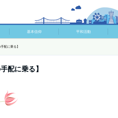
基本信仰
平和活動
の手配に乗る】
の手配に乗る】