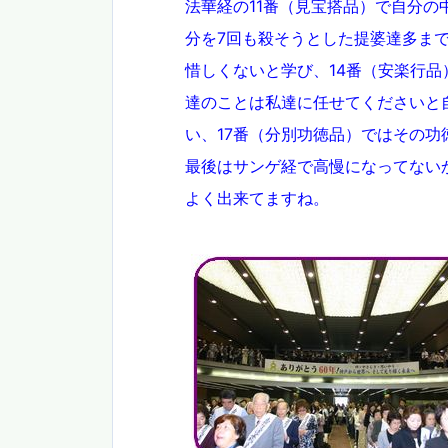
法華経の11番（見宝搭品）で自分の
分を7回も殺そうとした提婆達多まで
惜しくないと学び、14番（安楽行品
達のことは私達に任せてくださいと
い、17番（分別功徳品）ではその功
最後はサンゲ経で高慢になってない
よく出来てますね。