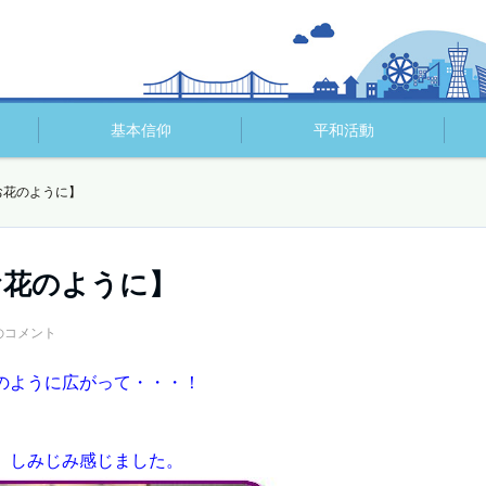
基本信仰
平和活動
お花のように】
お花のように】
のコメント
のように広がって・・・！
。しみじみ感じました。