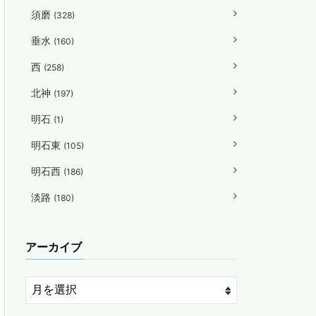
須磨
(328)
垂水
(160)
西
(258)
北神
(197)
明石
(1)
明石東
(105)
明石西
(186)
淡路
(180)
アーカイブ