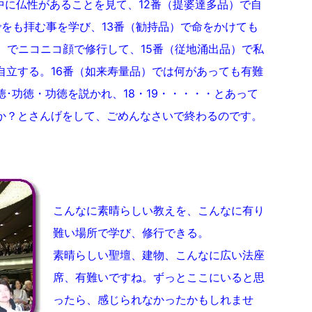
中に仏性があることを見て、12番（提婆達多品）で自
をも拝む事を学び、13番（勧持品）で命をかけても
）でニコニコ顔で修行して、15番（従地涌出品）で私
自立する。16番（如来寿量品）では何があっても有難
徳･功徳・功徳を説かれ、18・19・・・・・とあって
か？とさんげをして、ごめんなさいで終わるのです。
こんなに素晴らしい教えを、こんなに有り
難い場所で学び、修行できる。
素晴らしい聖壇、建物、こんなに広い法座
席、有難いですね。ずっとここにいると思
ったら、感じられなかったかもしれませ