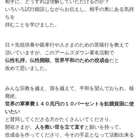
相手に、どうすれば理解していただけるのか？
いろいろ試行錯誤しながらお伝えし、相手の奥にある気持
ちを
拝むことを学びました。
日々先祖供養や親孝行や人さまのための菩薩行を教えて
頂いていますが、このアームズダウン署名活動で
仏性礼拝、仏性開顕、世界平和のための佼成会
だと
改めて思いました。
みんな宗教を越え、国を越えて、平和を望んでおられ、核
廃絶、
世界の軍事費１４０兆円の１０パーセントを飢餓貧困に使
いたい
と賛同してくださる方がたくさんいてくださり、
開祖さまが、
人を救い世を立て直す
と願いを持って､
佼成会を作ってくださり、今その手足となって活動出来る