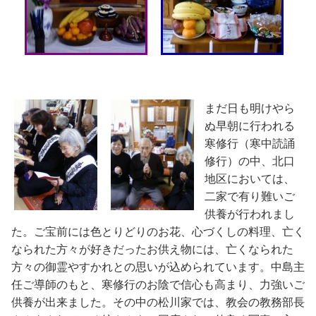
まだ日も明けやら
ぬ早朝に行われる
寒修行（寒中読誦
修行）の中、北口
地区においては、
二家で有り難いご
供養が行われまし
た。ご宝前には色とりどりのお花、心づくしの料理、亡く
なられた方々が好きだったお供え物には、亡くなられた
方々の御霊やすかれとの思いが込められています。中島主
任ご導師のもと、寒修行のお陰で信心も高まり、力強いご
供養が出来ました。その中の松川家では、教会の教務部長