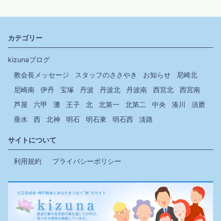
カテゴリー
kizunaブログ
教会長メッセージ
スタッフのささやき
お知らせ
尼崎北
尼崎南
伊丹
宝塚
丹波
丹波北
丹波南
西宮北
西宮南
芦屋
六甲
灘
王子
北
北第一
北第二
中央
湊川
須磨
垂水
西
北神
明石
明石東
明石西
淡路
サイトについて
利用規約
プライバシーポリシー