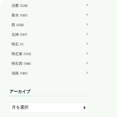
須磨
(328)
垂水
(160)
西
(258)
北神
(197)
明石
(1)
明石東
(105)
明石西
(186)
淡路
(180)
アーカイブ