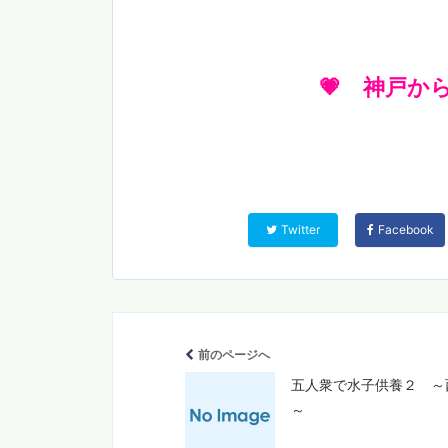
💗 神戸か
Twitter
Facebook
前のページへ
五人衆で水子供養２ ～
～