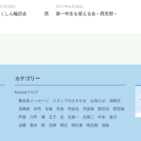
12月18日
2017年4月28日
月やくしん輪読会 西
新一年生を迎える会～西支部～
カテゴリー
kizunaブログ
教会長メッセージ
スタッフのささやき
お知らせ
尼崎北
尼崎南
伊丹
宝塚
丹波
丹波北
丹波南
西宮北
西宮南
芦屋
六甲
灘
王子
北
北第一
北第二
中央
湊川
須磨
垂水
西
北神
明石
明石東
明石西
淡路