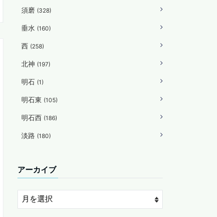
須磨
(328)
垂水
(160)
西
(258)
北神
(197)
明石
(1)
明石東
(105)
明石西
(186)
淡路
(180)
アーカイブ