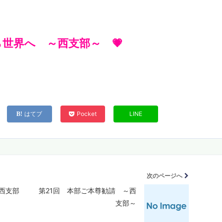
ら世界へ ～西支部～ 💗
はてブ
Pocket
LINE
次のページへ
西支部
第21回 本部ご本尊勧請 ～西
支部～