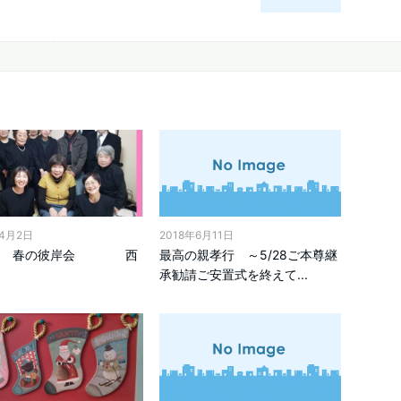
年4月2日
2018年6月11日
区 春の彼岸会 西
最高の親孝行 ～5/28ご本尊継
承勧請ご安置式を終えて...