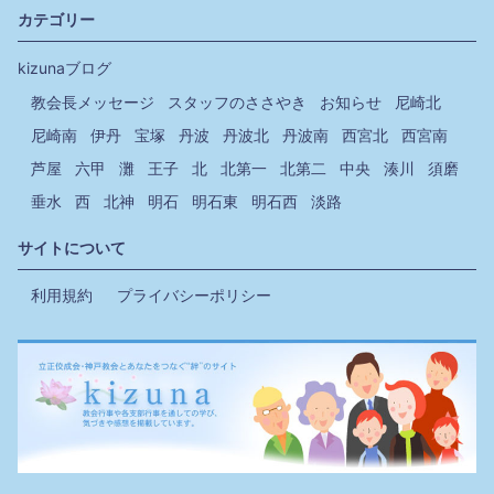
カテゴリー
kizunaブログ
教会長メッセージ
スタッフのささやき
お知らせ
尼崎北
尼崎南
伊丹
宝塚
丹波
丹波北
丹波南
西宮北
西宮南
芦屋
六甲
灘
王子
北
北第一
北第二
中央
湊川
須磨
垂水
西
北神
明石
明石東
明石西
淡路
サイトについて
利用規約
プライバシーポリシー