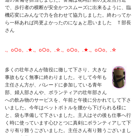
で、歩行者の横断が安全かつスムーズに出来るように、臨
機応変にみんなで力を合わせて協力しました。終わってか
ら一杯あれば尚更よかったのになぁと思いました
Ｔ部長
さん
.。o○o。.★.。o○o。.☆.。o○o。.★.。o○o。.☆
多くの壮年さんが陰役に徹して下さり、大きな
事故もなく無事に終わりました。そして今年も
主任さん方が、パレードに参加している青年
部、婦人部さんや、ボランティアの壮年部さん
への飲み物のサービスを、午前と午後に分かれてして下さ
いました。今年はペットボトルを腰から下げられる様に
と、袋も準備して下さいました。主人はその後も仕事へ行
く時に使っています
心ひとつに真剣にボランティアして下
さり有り難うございました。主任さん有り難うございまし