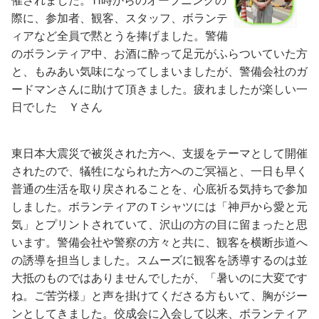
催されました。11時からのオープニングの
際に、参加者、観客、スタッフ、ボランテ
ィアなど全員で黙とうを捧げました。警備
のボランティア中、お酒に酔って足元がふらついていた方
と、もみあい気味になってしまいましたが、警備会社のガ
ードマンさんに助けて頂きました。疲れましたが楽しい一
日でした
Ｙさん
東日本大震災で被災された方へ、支援をテーマとして開催
されたので、犠牲になられた方へのご冥福と、一日も早く
普通の生活を取り戻されることを、心底祈る気持ちで参加
しました。ボランティアのＴシャツには「神戸から愛と元
気」とプリントされていて、沢山の方の目に留まったと思
います。警備会社や警察の方々と共に、観客を横断歩道へ
の誘導を担当しました。スムーズに観客を誘導するのは並
大抵のものではありませんでしたが、「暑いのに大変です
ね。ご苦労様」と声を掛けてくださる方もいて、胸がジー
ンとしてきました。佼成会に入会して以来、ボランティア