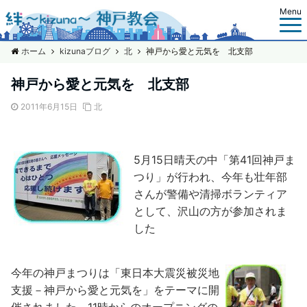
Menu
ホーム
kizunaブログ
北
神戸から愛と元気を 北支部
神戸から愛と元気を 北支部
2011年6月15日
北
5月15日晴天
の中「第41回神戸ま
つり」が行われ、今年も壮年部
さんが警備や清掃ボランティア
として、沢山の方が参加されま
した
今年の神戸まつりは「東日本大震災被災地
支援－神戸から愛と元気を」をテーマに開