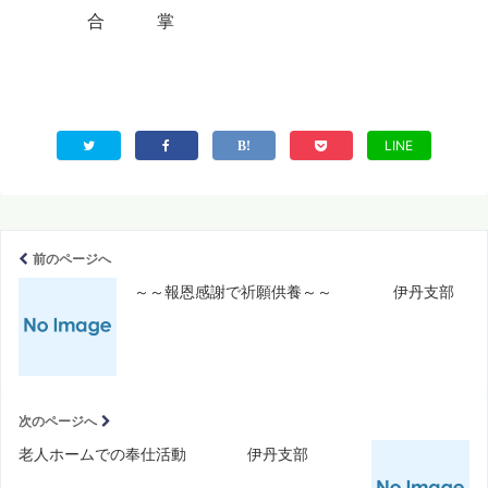
合 掌
LINE
前のページへ
～～報恩感謝で祈願供養～～ 伊丹支部
次のページへ
老人ホームでの奉仕活動 伊丹支部