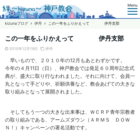
Menu
kizunaブログ
伊丹
この一年をふりかえって 伊丹支部
この一年をふりかえって 伊丹支部
2010年12月19日
伊丹
早いもので、２０１０年の12月もあとわずかです。
今年の４月11日（日）、神戸教会では発足６０周年記念式
典が、盛大に取り行なわれました。それに向けて、会員一
丸となって手どりや、祈願供養など、教会あげての大きな
取り組みとなって展開されました。
そしてもう一つの大きな出来事は、ＷＣＲＰ青年宗教者
の取り組みである、アームズダウン（ＡＲＭＳ ＤＯＷ
Ｎ！）キャンペーンの署名活動です。