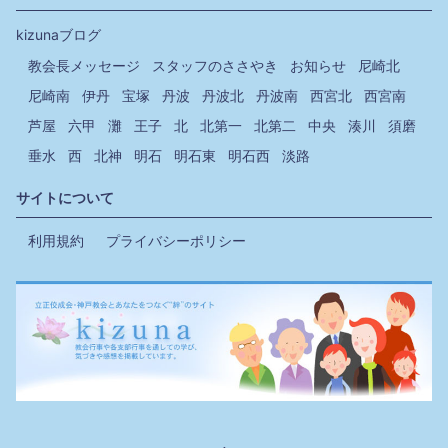
kizunaブログ
教会長メッセージ
スタッフのささやき
お知らせ
尼崎北
尼崎南
伊丹
宝塚
丹波
丹波北
丹波南
西宮北
西宮南
芦屋
六甲
灘
王子
北
北第一
北第二
中央
湊川
須磨
垂水
西
北神
明石
明石東
明石西
淡路
サイトについて
利用規約
プライバシーポリシー