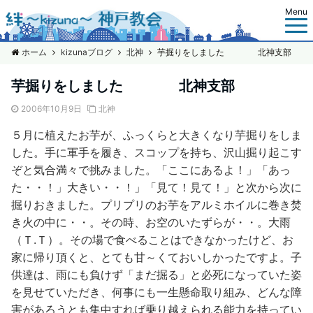
Menu
ホーム
kizunaブログ
北神
芋掘りをしました 北神支部
芋掘りをしました 北神支部
2006年10月9日
北神
５月に植えたお芋が、ふっくらと大きくなり芋掘りをしま
した。手に軍手を履き、スコップを持ち、沢山掘り起こす
ぞと気合満々で挑みました。「ここにあるよ！」「あっ
た・・！」大きい・・！」「見て！見て！」と次から次に
掘りおきました。プリプリのお芋をアルミホイルに巻き焚
き火の中に・・。その時、お空のいたずらが・・。大雨
（Ｔ.Ｔ）。その場で食べることはできなかったけど、お
家に帰り頂くと、とても甘～くておいしかったですよ。子
供達は、雨にも負けず「まだ掘る」と必死になっていた姿
を見せていただき、何事にも一生懸命取り組み、どんな障
害があろうとも集中すれば乗り越えられる能力を持ってい