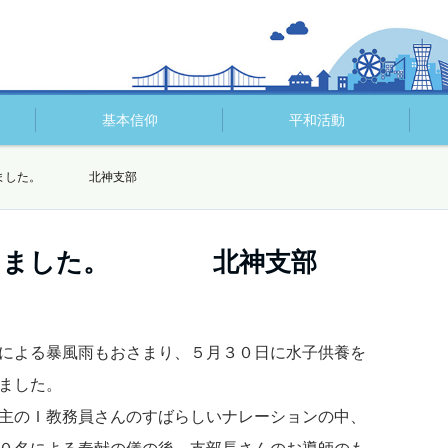
基本信仰
平和活動
きました。 北神支部
頂きました。 北神支部
による暴風雨もおさまり、５月３０日に水子供養を
ました。
主のＩ教務員さんのすばらしいナレーションの中、