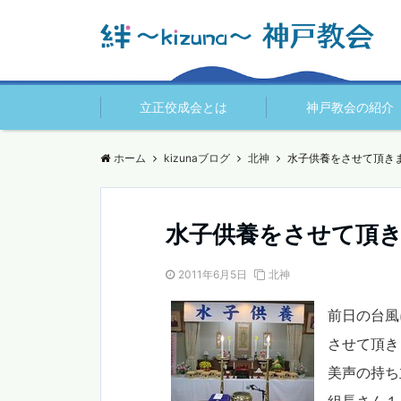
立正佼成会とは
神戸教会の紹介
ホーム
kizunaブログ
北神
水子供養をさせて頂
水子供養をさせて
2011年6月5日
北神
前日の台風
させて頂き
美声の持ち