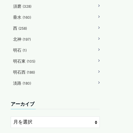
須磨
(328)
垂水
(160)
西
(258)
北神
(197)
明石
(1)
明石東
(105)
明石西
(186)
淡路
(180)
アーカイブ