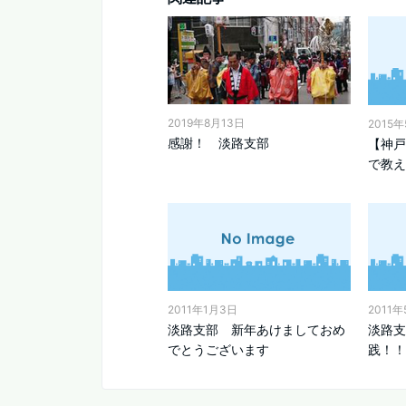
2019年8月13日
2015年
感謝！ 淡路支部
【神戸
で教え
2011年1月3日
2011
淡路支部 新年あけましておめ
淡路支
でとうございます
践！！