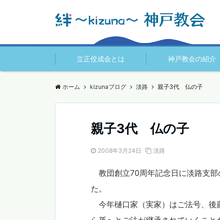
立正佼成会とは
神戸教会の紹介
ホーム
kizunaブログ
淡路
親子3代 仏の子 
親子3代 仏の子
2008年3月24日
淡路
教団創立70周年記念日に淡路支部
た。
今年樋口家（実家）はご法号、後藤