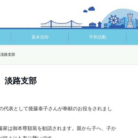
基本信仰
平和活動
淡路支部
 淡路支部
の代表として後藤泰子さんが奉献のお役をされまし
家は御本尊額装を勧請されます。親から子へ、子か