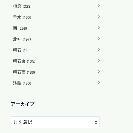
須磨
(328)
垂水
(160)
西
(258)
北神
(197)
明石
(1)
明石東
(105)
明石西
(186)
淡路
(180)
アーカイブ