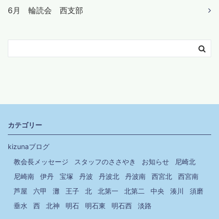
6月 輪読会 西支部
カテゴリー
kizunaブログ
教会長メッセージ
スタッフのささやき
お知らせ
尼崎北
尼崎南
伊丹
宝塚
丹波
丹波北
丹波南
西宮北
西宮南
芦屋
六甲
灘
王子
北
北第一
北第二
中央
湊川
須磨
垂水
西
北神
明石
明石東
明石西
淡路