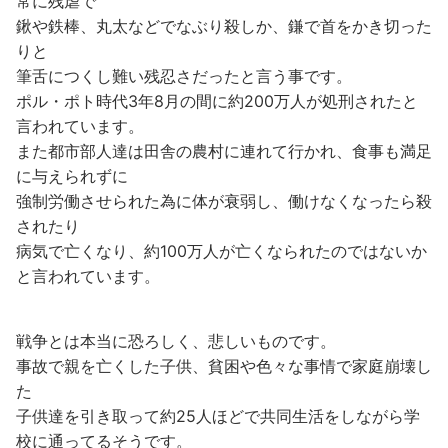
常に残虐で
鍬や鉄棒、丸太などでなぶり殺しか、鎌で首をかき切った
りと
筆舌につくし難い残忍さだったと言う事です。
ポル・ポト時代3年8月の間に約200万人が処刑されたと
言われています。
また都市部人達は田舎の農村に連れて行かれ、食事も満足
に与えられずに
強制労働させられた為に体が衰弱し、働けなくなったら殺
されたり
病気で亡くなり、約100万人が亡くなられたのではないか
と言われています。
戦争とは本当に恐ろしく、悲しいものです。
事故で親を亡くした子供、貧困や色々な事情で家庭崩壊し
た
子供達を引き取って約25人ほどで共同生活をしながら学
校に通ってるそうです。