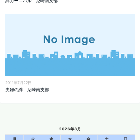
絆カーニバル 尼崎南支部
2011年7月22日
夫婦の絆 尼崎南支部
2026年8月
月
火
水
木
金
土
日