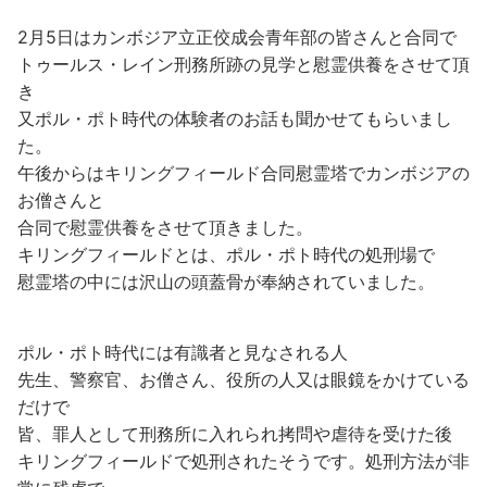
2月5日はカンボジア立正佼成会青年部の皆さんと合同で
トゥールス・レイン刑務所跡の見学と慰霊供養をさせて頂
き
又ポル・ポト時代の体験者のお話も聞かせてもらいまし
た。
午後からはキリングフィールド合同慰霊塔でカンボジアの
お僧さんと
合同で慰霊供養をさせて頂きました。
キリングフィールドとは、ポル・ポト時代の処刑場で
慰霊塔の中には沢山の頭蓋骨が奉納されていました。
ポル・ポト時代には有識者と見なされる人
先生、警察官、お僧さん、役所の人又は眼鏡をかけている
だけで
皆、罪人として刑務所に入れられ拷問や虐待を受けた後
キリングフィールドで処刑されたそうです。処刑方法が非