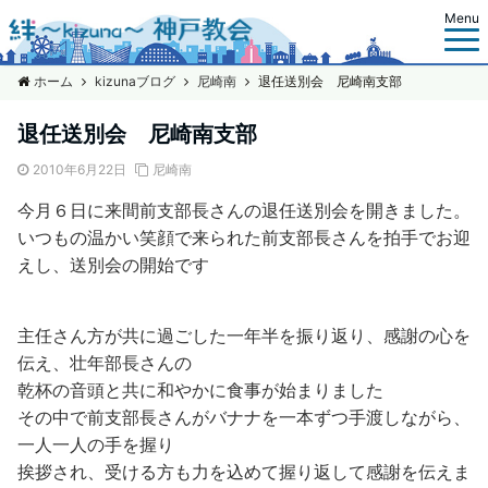
Menu
ホーム
kizunaブログ
尼崎南
退任送別会 尼崎南支部
退任送別会 尼崎南支部
2010年6月22日
尼崎南
今月６日に来間前支部長さんの
退任送別会
を開きました。
いつもの温かい笑顔で来られた前支部長さんを拍手でお迎
えし、送別会の開始です
主任さん方が共に過ごした一年半を振り返り、感謝の心を
伝え、壮年部長さんの
乾杯
の音頭と共に和やかに食事が始まりました
その中で前支部長さんがバナナを一本ずつ手渡しながら、
一人一人の手を握り
挨拶され、受ける方も力を込めて握り返して感謝を伝えま