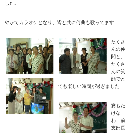
した。
やがてカラオケとなり、皆と共に何曲も歌ってます
たくさ
んの仲
間と、
たくさ
んの笑
顔でと
ても楽しい時間が過ぎました
宴もた
けな
わ、前
支部長