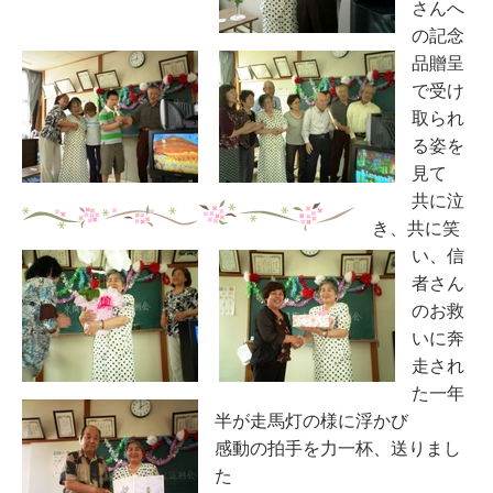
さんへ
の記念
品贈呈
で受け
取られ
る姿を
見て
共に泣
き、共に笑
い、信
者さん
のお救
いに奔
走され
た一年
半が走馬灯の様に浮かび
感動の拍手を力一杯、送りまし
た