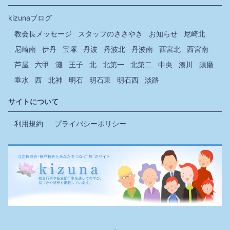
kizunaブログ
教会長メッセージ
スタッフのささやき
お知らせ
尼崎北
尼崎南
伊丹
宝塚
丹波
丹波北
丹波南
西宮北
西宮南
芦屋
六甲
灘
王子
北
北第一
北第二
中央
湊川
須磨
垂水
西
北神
明石
明石東
明石西
淡路
サイトについて
利用規約
プライバシーポリシー