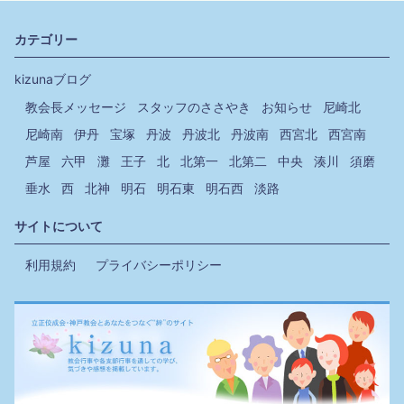
カテゴリー
kizunaブログ
教会長メッセージ
スタッフのささやき
お知らせ
尼崎北
尼崎南
伊丹
宝塚
丹波
丹波北
丹波南
西宮北
西宮南
芦屋
六甲
灘
王子
北
北第一
北第二
中央
湊川
須磨
垂水
西
北神
明石
明石東
明石西
淡路
サイトについて
利用規約
プライバシーポリシー