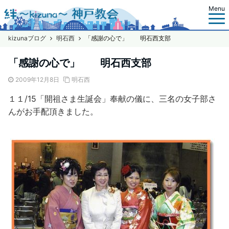
Menu
kizunaブログ
明石西
「感謝の心で」 明石西支部
「感謝の心で」 明石西支部
2009年12月8日
明石西
１１/15「開祖さま生誕会」奉献の儀に、三名の女子部さ
んがお手配頂きました。