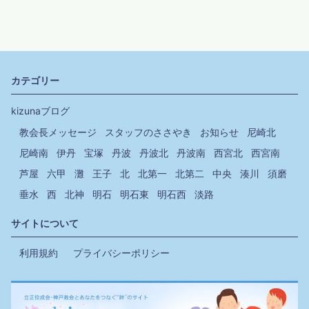
カテゴリー
kizunaブログ
教会長メッセージ
スタッフのささやき
お知らせ
尼崎北
尼崎南
伊丹
宝塚
丹波
丹波北
丹波南
西宮北
西宮南
芦屋
六甲
灘
王子
北
北第一
北第二
中央
湊川
須磨
垂水
西
北神
明石
明石東
明石西
淡路
サイトについて
利用規約
プライバシーポリシー