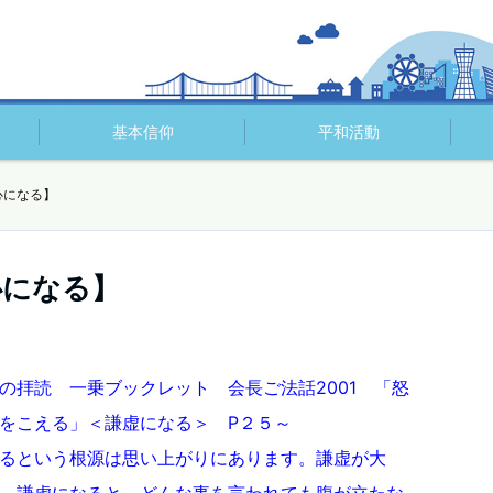
基本信仰
平和活動
心になる】
心になる】
の拝読 一乗ブックレット 会長ご法話2001 「怒
をこえる」＜謙虚になる＞ P２５～
るという根源は思い上がりにあります。謙虚が大