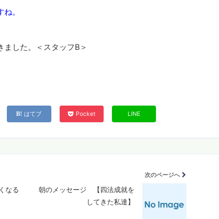
すね。
きました。＜スタッフB
＞
はてブ
Pocket
LINE
次のページへ
くなる
朝のメッセージ 【四法成就を
してきた私達】