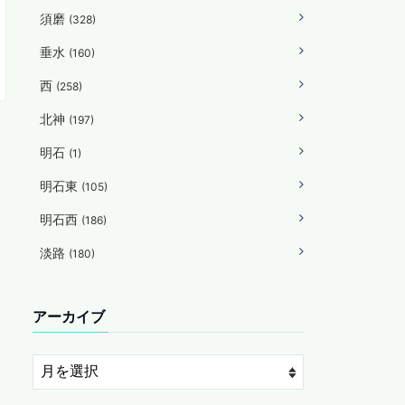
須磨
(328)
垂水
(160)
西
(258)
北神
(197)
明石
(1)
明石東
(105)
明石西
(186)
淡路
(180)
アーカイブ