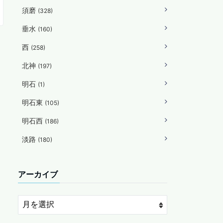
須磨
(328)
垂水
(160)
西
(258)
北神
(197)
明石
(1)
明石東
(105)
明石西
(186)
淡路
(180)
アーカイブ