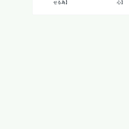
せる為】
心】