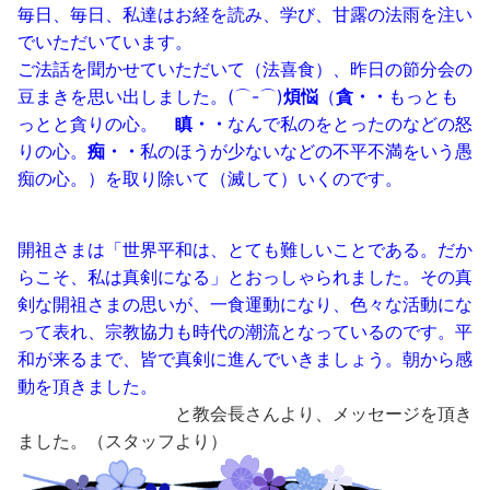
毎日、毎日、私達はお経を読み、学び、甘露の法雨を注い
でいただいています。
ご法話を聞かせていただいて（法喜食）、昨日の節分会の
豆まきを思い出しました。(⌒-⌒)
煩悩
（
貪・・
もっとも
っとと貪りの心。
瞋・・
なんで私のをとったのなどの怒
りの心。
痴・・
私のほうが少ないなどの不平不満をいう愚
痴の心。）を取り除いて（滅して）いくのです。
開祖さまは「世界平和は、とても難しいことである。だか
らこそ、私は真剣になる」とおっしゃられました。その真
剣な開祖さまの思いが、一食運動になり、色々な活動にな
って表れ、宗教協力も時代の潮流となっているのです。平
和が来るまで、皆で真剣に進んでいきましょう。朝から感
動を頂きました。
と教会長さんより、メッセージを頂き
ました。（スタッフより）