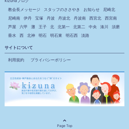
kizunaブログ
教会長メッセージ
スタッフのささやき
お知らせ
尼崎北
尼崎南
伊丹
宝塚
丹波
丹波北
丹波南
西宮北
西宮南
芦屋
六甲
灘
王子
北
北第一
北第二
中央
湊川
須磨
垂水
西
北神
明石
明石東
明石西
淡路
サイトについて
利用規約
プライバシーポリシー
Page Top