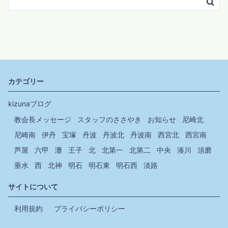
カテゴリー
kizunaブログ
教会長メッセージ
スタッフのささやき
お知らせ
尼崎北
尼崎南
伊丹
宝塚
丹波
丹波北
丹波南
西宮北
西宮南
芦屋
六甲
灘
王子
北
北第一
北第二
中央
湊川
須磨
垂水
西
北神
明石
明石東
明石西
淡路
サイトについて
利用規約
プライバシーポリシー