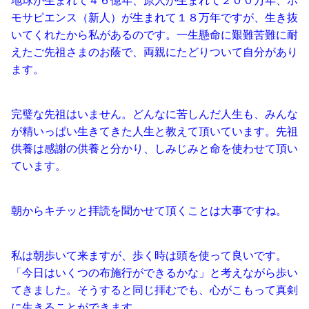
地球が生まれて４６億年、原人が生まれて２００万年、ホ
モサピエンス（新人）が生まれて１８万年ですが、生き抜
いてくれたから私があるのです。一生懸命に艱難苦難に耐
えたご先祖さまのお蔭で、両親にたどりついて自分があり
ます。
完璧な先祖はいません。どんなに苦しんだ人生も、みんな
が精いっぱい生きてきた人生と教えて頂いています。先祖
供養は感謝の供養と分かり、しみじみと命を使わせて頂い
ています。
朝からキチッと拝読を聞かせて頂くことは大事ですね。
私は朝歩いて来ますが、歩く時は頭を使って良いです。
「今日はいくつの布施行ができるかな」と考えながら歩い
てきました。そうすると同じ拝むでも、心がこもって真剣
に生きることができます。